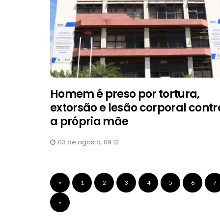
Homem é preso por tortura,
extorsão e lesão corporal contr
a própria mãe
03 de agosto, 09:12
«
1
2
3
4
5
6
7
»