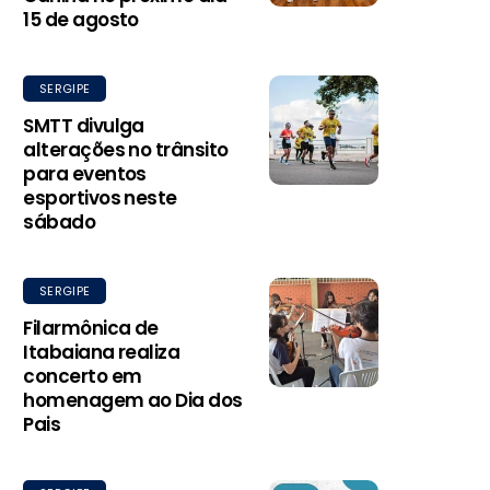
15 de agosto
SERGIPE
SMTT divulga
alterações no trânsito
para eventos
esportivos neste
sábado
SERGIPE
Filarmônica de
Itabaiana realiza
concerto em
homenagem ao Dia dos
Pais