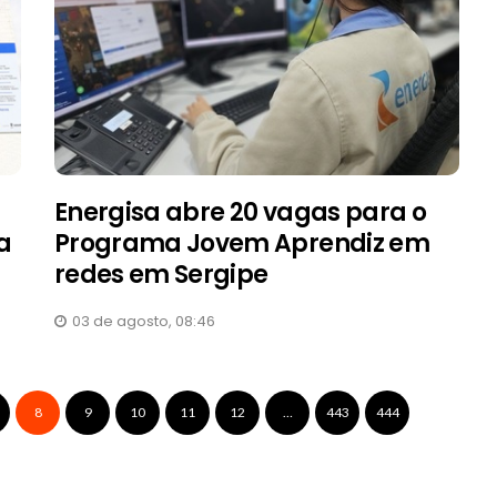
Energisa abre 20 vagas para o
a
Programa Jovem Aprendiz em
redes em Sergipe
03 de agosto, 08:46
8
9
10
11
12
…
443
444