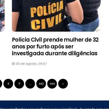
Polícia Civil prende mulher de 32
anos por furto após ser
investigada durante diligências
05 de agosto, 09:07
8
9
…
443
444
»
gias semelhantes para melhorar suas experiência, de acordo com a 