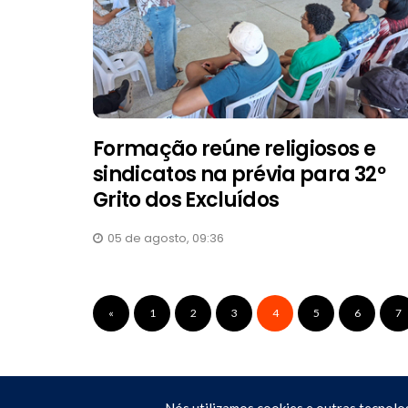
Formação reúne religiosos e
sindicatos na prévia para 32º
Grito dos Excluídos
05 de agosto, 09:36
«
1
2
3
4
5
6
7
Nós utilizamos cookies e outras tecnolo