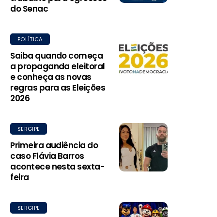
do Senac
POLÍTICA
Saiba quando começa
a propaganda eleitoral
e conheça as novas
regras para as Eleições
2026
SERGIPE
Primeira audiência do
caso Flávia Barros
acontece nesta sexta-
feira
SERGIPE