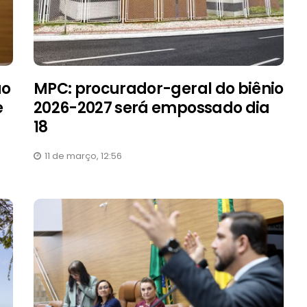
ão
MPC: procurador-geral do biênio
e
2026-2027 será empossado dia
18
11 de março, 12:56