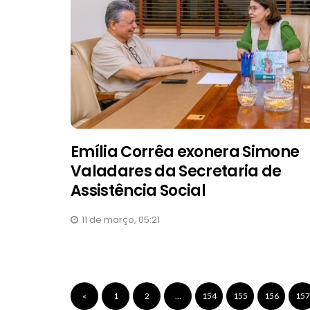
Emília Corrêa exonera Simone
Valadares da Secretaria de
Assistência Social
11 de março, 05:21
«
1
2
…
154
155
156
157