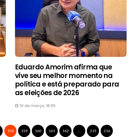
Eduardo Amorim afirma que
vive seu melhor momento na
política e está preparado para
as eleições de 2026
10 de março, 16:55
158
159
160
161
162
…
215
216