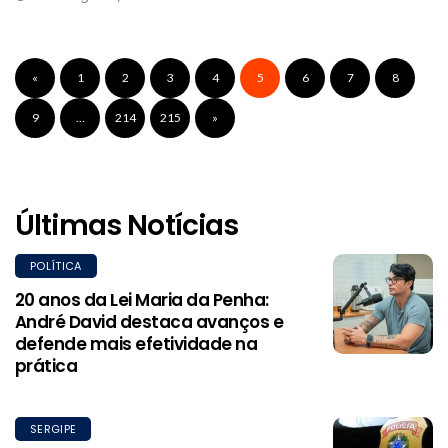
«
1
2
3
4
5
6
7
8
9
…
214
215
»
Últimas Notícias
POLÍTICA
20 anos da Lei Maria da Penha:
André David destaca avanços e
defende mais efetividade na
prática
SERGIPE