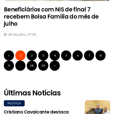
Beneficiários com NIS de final 7
recebem Bolsa Família do mês de
julho
28 de julho, 07:30
«
1
2
3
4
5
6
7
8
9
…
58
59
»
Últimas Notícias
POLÍTICA
Cristiano Cavalcante destaca