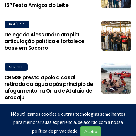
15ª Festa Amigos do Leite
POLÍTICA
Delegado Alessandro amplia
articulação política e fortalece
base em Socorro
SERGIPE
CBMSE presta apoio a casal
retirado da água após princípio de
afogamento na Orla de Atalaia de
Aracaju
Nós utilizamos cookies e outras tecnologias semelhantes
© Copyright 2026 Portal Agora. Todos os direitos reservados.
para melhorar suas experiência, de acordo com a nossa
Contato: comercial@agorasergipe.com.br -
política de privacidade
Aceito
jornalismo@agorasergipe.com.br